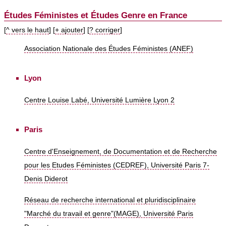
Études Féministes et Études Genre en France
[
^ vers le haut
] [
+ ajouter
] [
? corriger
]
Association Nationale des Études Féministes (ANEF)
Lyon
Centre Louise Labé, Université Lumière Lyon 2
Paris
Centre d'Enseignement, de Documentation et de Recherche
pour les Etudes Féministes (CEDREF), Université Paris 7-
Denis Diderot
Réseau de recherche international et pluridisciplinaire
"Marché du travail et genre"(MAGE), Université Paris