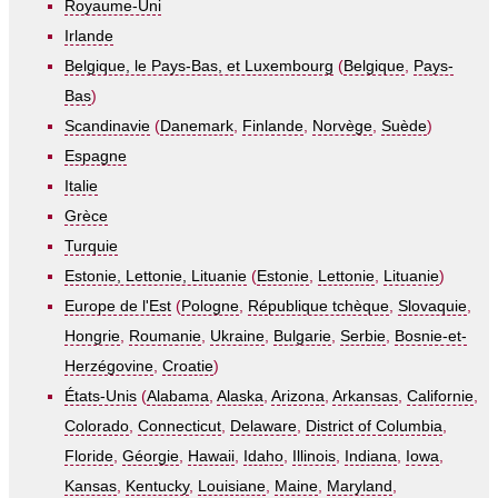
Royaume-Uni
Irlande
Belgique, le Pays-Bas, et Luxembourg
(
Belgique
,
Pays-
Bas
)
Scandinavie
(
Danemark
,
Finlande
,
Norvège
,
Suède
)
Espagne
Italie
Grèce
Turquie
Estonie, Lettonie, Lituanie
(
Estonie
,
Lettonie
,
Lituanie
)
Europe de l'Est
(
Pologne
,
République tchèque
,
Slovaquie
,
Hongrie
,
Roumanie
,
Ukraine
,
Bulgarie
,
Serbie
,
Bosnie-et-
Herzégovine
,
Croatie
)
États-Unis
(
Alabama
,
Alaska
,
Arizona
,
Arkansas
,
Californie
,
Colorado
,
Connecticut
,
Delaware
,
District of Columbia
,
Floride
,
Géorgie
,
Hawaii
,
Idaho
,
Illinois
,
Indiana
,
Iowa
,
Kansas
,
Kentucky
,
Louisiane
,
Maine
,
Maryland
,