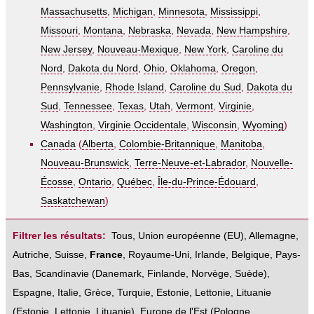
Massachusetts
,
Michigan
,
Minnesota
,
Mississippi
,
Missouri
,
Montana
,
Nebraska
,
Nevada
,
New Hampshire
,
New Jersey
,
Nouveau-Mexique
,
New York
,
Caroline du
Nord
,
Dakota du Nord
,
Ohio
,
Oklahoma
,
Oregon
,
Pennsylvanie
,
Rhode Island
,
Caroline du Sud
,
Dakota du
Sud
,
Tennessee
,
Texas
,
Utah
,
Vermont
,
Virginie
,
Washington
,
Virginie Occidentale
,
Wisconsin
,
Wyoming
)
Canada
(
Alberta
,
Colombie-Britannique
,
Manitoba
,
Nouveau-Brunswick
,
Terre-Neuve-et-Labrador
,
Nouvelle-
Écosse
,
Ontario
,
Québec
,
Île-du-Prince-Édouard
,
Saskatchewan
)
Filtrer les résultats:
Tous
,
Union européenne (EU)
,
Allemagne
,
Autriche
,
Suisse
,
France
,
Royaume-Uni
,
Irlande
,
Belgique
,
Pays-
Bas
,
Scandinavie
(
Danemark
,
Finlande
,
Norvège
,
Suède
),
Espagne
,
Italie
,
Grèce
,
Turquie
,
Estonie, Lettonie, Lituanie
(
Estonie
,
Lettonie
,
Lituanie
),
Europe de l'Est
(
Pologne
,