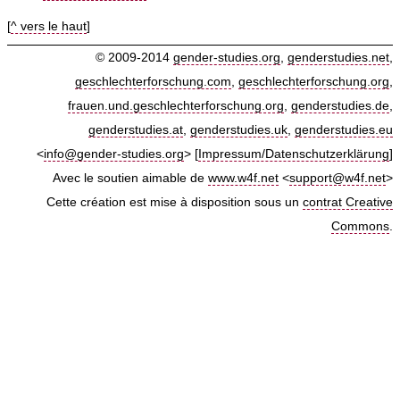
[
^ vers le haut
]
© 2009-2014
gender-studies.org
,
genderstudies.net
,
geschlechterforschung.com
,
geschlechterforschung.org
,
frauen.und.geschlechterforschung.org
,
genderstudies.de
,
genderstudies.at
,
genderstudies.uk
,
genderstudies.eu
<
info@gender-studies.org
> [
Impressum/Datenschutzerklärung
]
Avec le soutien aimable de
www.w4f.net
<
support@w4f.net
>
Cette création est mise à disposition sous un
contrat Creative
Commons
.