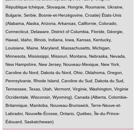
République tchèque
,
Slovaquie
,
Hongrie
,
Roumanie
,
Ukraine
,
Bulgarie
,
Serbie
,
Bosnie-et-Herzégovine
,
Croatie
)
États-Unis
(
Alabama
,
Alaska
,
Arizona
,
Arkansas
,
Californie
,
Colorado
,
Connecticut
,
Delaware
,
District of Columbia
,
Floride
,
Géorgie
,
Hawaii
,
Idaho
,
Illinois
,
Indiana
,
Iowa
,
Kansas
,
Kentucky
,
Louisiane
,
Maine
,
Maryland
,
Massachusetts
,
Michigan
,
Minnesota
,
Mississippi
,
Missouri
,
Montana
,
Nebraska
,
Nevada
,
New Hampshire
,
New Jersey
,
Nouveau-Mexique
,
New York
,
Caroline du Nord
,
Dakota du Nord
,
Ohio
,
Oklahoma
,
Oregon
,
Pennsylvanie
,
Rhode Island
,
Caroline du Sud
,
Dakota du Sud
,
Tennessee
,
Texas
,
Utah
,
Vermont
,
Virginie
,
Washington
,
Virginie
Occidentale
,
Wisconsin
,
Wyoming
),
Canada
(
Alberta
,
Colombie-
Britannique
,
Manitoba
,
Nouveau-Brunswick
,
Terre-Neuve-et-
Labrador
,
Nouvelle-Écosse
,
Ontario
,
Québec
,
Île-du-Prince-
Édouard
,
Saskatchewan
)