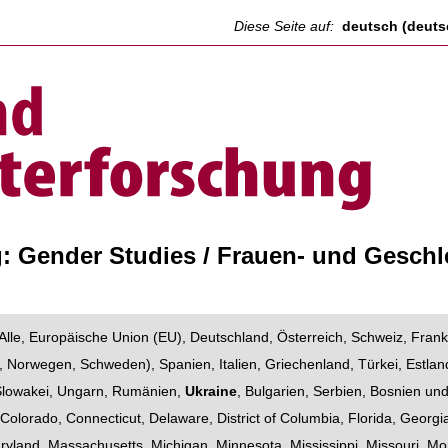
Diese Seite auf:
deutsch (deuts
: Gender Studies / Frauen- und Gesch
Alle
,
Europäische Union (EU)
,
Deutschland
,
Österreich
,
Schweiz
,
Frank
,
Norwegen
,
Schweden
),
Spanien
,
Italien
,
Griechenland
,
Türkei
,
Estlan
Slowakei
,
Ungarn
,
Rumänien
,
Ukraine
,
Bulgarien
,
Serbien
,
Bosnien un
,
Colorado
,
Connecticut
,
Delaware
,
District of Columbia
,
Florida
,
Georgi
ryland
,
Massachusetts
,
Michigan
,
Minnesota
,
Mississippi
,
Missouri
,
Mo