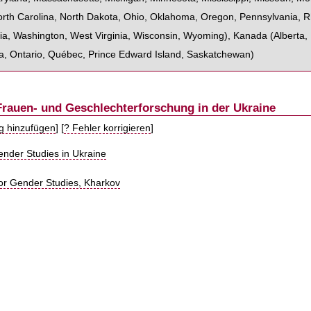
rth Carolina
,
North Dakota
,
Ohio
,
Oklahoma
,
Oregon
,
Pennsylvania
,
R
ia
,
Washington
,
West Virginia
,
Wisconsin
,
Wyoming
),
Kanada
(
Alberta
,
a
,
Ontario
,
Québec
,
Prince Edward Island
,
Saskatchewan
)
Frauen- und Geschlechterforschung in der Ukraine
ag hinzufügen
] [
? Fehler korrigieren
]
nder Studies in Ukraine
for Gender Studies, Kharkov