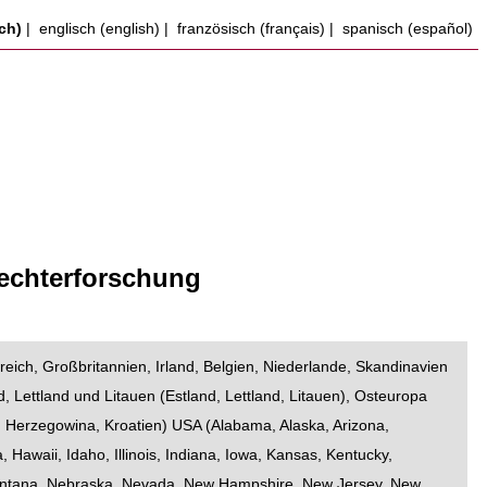
ch)
|
englisch (english)
|
französisch (français)
|
spanisch (español)
lechterforschung
reich
,
Großbritannien
,
Irland
,
Belgien
,
Niederlande
,
Skandinavien
d, Lettland und Litauen
(
Estland
,
Lettland
,
Litauen
),
Osteuropa
d Herzegowina
,
Kroatien
)
USA
(
Alabama
,
Alaska
,
Arizona
,
a
,
Hawaii
,
Idaho
,
Illinois
,
Indiana
,
Iowa
,
Kansas
,
Kentucky
,
ntana
,
Nebraska
,
Nevada
,
New Hampshire
,
New Jersey
,
New