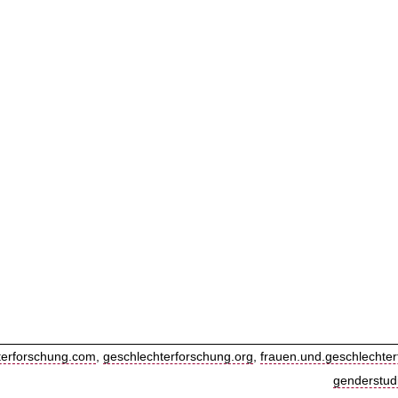
terforschung.com
,
geschlechterforschung.org
,
frauen.und.geschlechter
genderstud