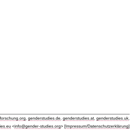
forschung.org
,
genderstudies.de
,
genderstudies.at
,
genderstudies.uk
,
ies.eu
<
info@gender-studies.org
> [
Impressum/Datenschutzerklärung
]