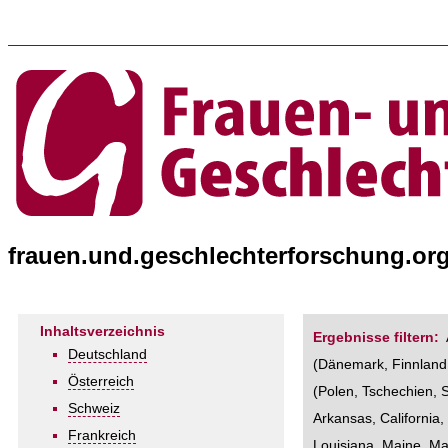
frauen.und.geschlechterforschung.org
Inhaltsverzeichnis
Ergebnisse filtern:
Deutschland
(
Dänemark
,
Finnland
Österreich
(
Polen
,
Tschechien
,
Schweiz
Arkansas
,
California
Frankreich
Louisiana
,
Maine
,
Ma