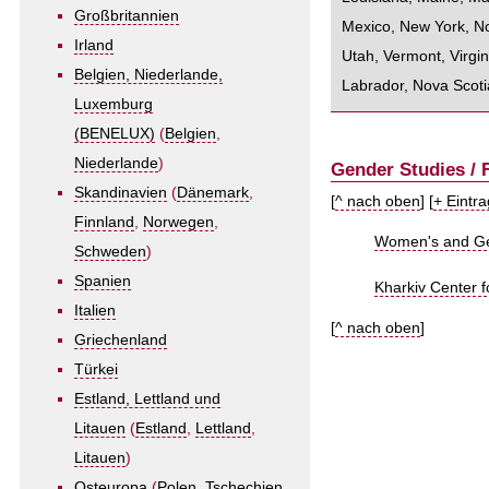
Großbritannien
Mexico
,
New York
,
No
Irland
Utah
,
Vermont
,
Virgin
Belgien, Niederlande,
Labrador
,
Nova Scoti
Luxemburg
(BENELUX)
(
Belgien
,
Niederlande
)
Gender Studies / 
Skandinavien
(
Dänemark
,
[
^ nach oben
] [
+ Eintr
Finnland
,
Norwegen
,
Women's and Ge
Schweden
)
Spanien
Kharkiv Center 
Italien
[
^ nach oben
]
Griechenland
Türkei
Estland, Lettland und
Litauen
(
Estland
,
Lettland
,
Litauen
)
Osteuropa
(
Polen
,
Tschechien
,