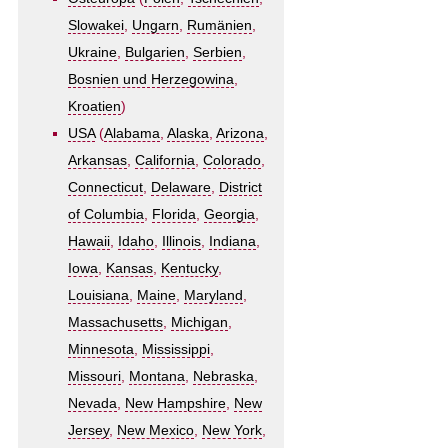
Slowakei
,
Ungarn
,
Rumänien
,
Ukraine
,
Bulgarien
,
Serbien
,
Bosnien und Herzegowina
,
Kroatien
)
USA
(
Alabama
,
Alaska
,
Arizona
,
Arkansas
,
California
,
Colorado
,
Connecticut
,
Delaware
,
District
of Columbia
,
Florida
,
Georgia
,
Hawaii
,
Idaho
,
Illinois
,
Indiana
,
Iowa
,
Kansas
,
Kentucky
,
Louisiana
,
Maine
,
Maryland
,
Massachusetts
,
Michigan
,
Minnesota
,
Mississippi
,
Missouri
,
Montana
,
Nebraska
,
Nevada
,
New Hampshire
,
New
Jersey
,
New Mexico
,
New York
,