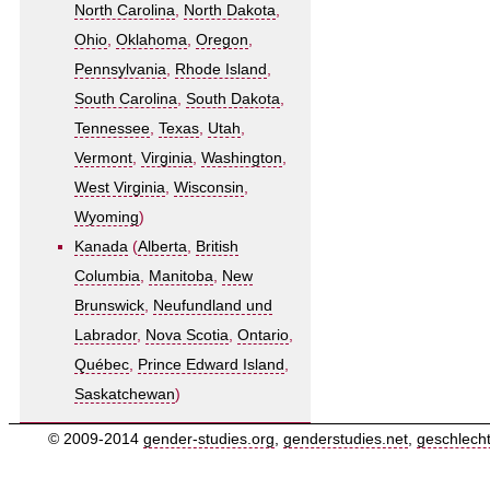
North Carolina
,
North Dakota
,
Ohio
,
Oklahoma
,
Oregon
,
Pennsylvania
,
Rhode Island
,
South Carolina
,
South Dakota
,
Tennessee
,
Texas
,
Utah
,
Vermont
,
Virginia
,
Washington
,
West Virginia
,
Wisconsin
,
Wyoming
)
Kanada
(
Alberta
,
British
Columbia
,
Manitoba
,
New
Brunswick
,
Neufundland und
Labrador
,
Nova Scotia
,
Ontario
,
Québec
,
Prince Edward Island
,
Saskatchewan
)
© 2009-2014
gender-studies.org
,
genderstudies.net
,
geschlech